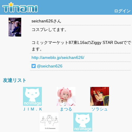
ログイン
seichan626
さん
コスプレしてます。
コミックマーケット87東L16aのZiggy STAR Dustでで
ます。
http://ameblo.jp/seichan626/
@seichan626
友達リスト
ＪＩＭ．Ｋ
まつる
ソラシュ