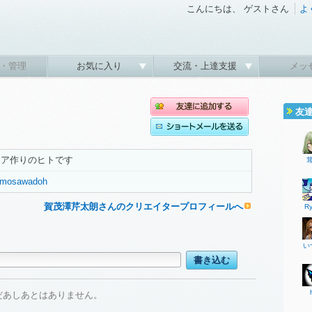
こんにちは、 ゲストさん
よ
・管理
お気に入り
交流・上達支援
メッ
友
ュア作りのヒトです
/kamosawadoh
賀茂澤芹太朗さんのクリエイタープロフィールへ
R
い
だあしあとはありません。