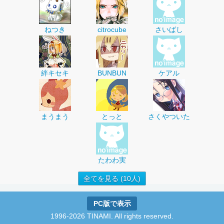
ねつき
citrocube
さいばし
絆キセキ
BUNBUN
ケアル
まうまう
とっと
さくやついた
たわわ実
全てを見る (10人)
PC版で表示
1996-2026 TINAMI. All rights reserved.