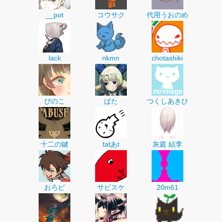
__pot
コウサク
代用うおのめ
lack
nkmn
chotashiki
ぴのこ
ぱた
つくしあきひ
十二の鍵
tatあt
灰庭 結李
おろピ
サビスケ
20m61