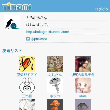
ログイン
とろめあ
さん
はじめまして。
http://hakugin.kitunebi.com/
@ptr0mea
友達リスト
花梨野ドアメ
よしだん
UEDA承孔王角
三つ目
ネジコ
idola