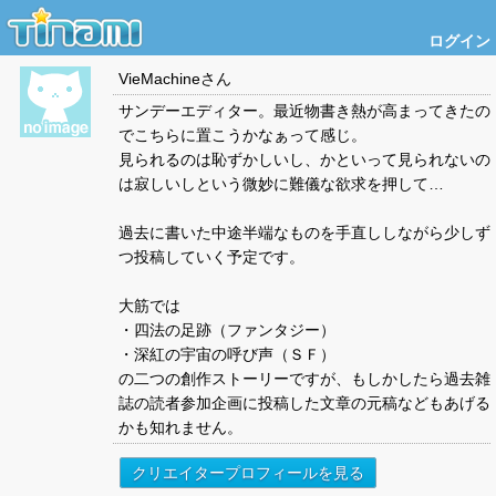
ログイン
VieMachine
さん
サンデーエディター。最近物書き熱が高まってきたの
でこちらに置こうかなぁって感じ。
見られるのは恥ずかしいし、かといって見られないの
は寂しいしという微妙に難儀な欲求を押して…
過去に書いた中途半端なものを手直ししながら少しず
つ投稿していく予定です。
大筋では
・四法の足跡（ファンタジー）
・深紅の宇宙の呼び声（ＳＦ）
の二つの創作ストーリーですが、もしかしたら過去雑
誌の読者参加企画に投稿した文章の元稿などもあげる
かも知れません。
クリエイタープロフィールを見る