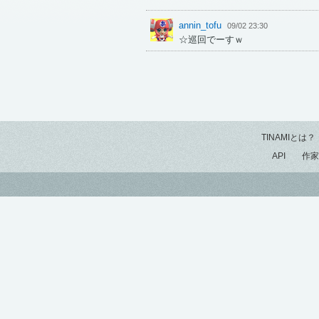
annin_tofu
09/02 23:30
☆巡回でーすｗ
TINAMIとは？
API
作家