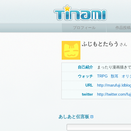
プロフィール
作品投稿
ふじもとたらう
さん
自己紹介
まったり漫画描き
ウォッチ
TRPG
獣耳
オリ
URL
http://marufuji.ldblog
twitter
http://twitter.com/fuj
あしあと伝言板