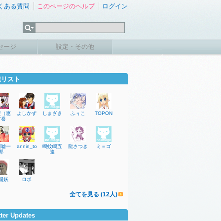
くある質問
このページのヘルプ
ログイン
セージ
設定・その他
達リスト
だ（恵
よしかず
しまざき
ふぅこ
TOPON
方巻
川嘘一
annin_tofu
鳴蚊嶋五
龍さつき
ミ＝ゴ
郎
連
場妖
ロボ
全てを見る (12人)
tter Updates