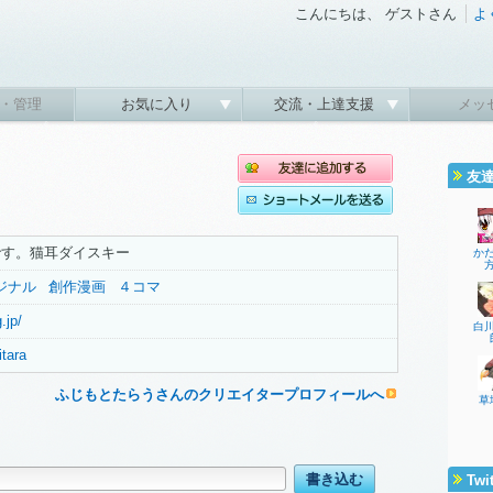
こんにちは、 ゲストさん
よ
・管理
お気に入り
交流・上達支援
メッ
友
です。猫耳ダイスキー
か
ジナル
創作漫画
４コマ
.jp/
白
itara
ふじもとたらうさんのクリエイタープロフィールへ
草
Twi