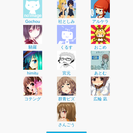
Gochou
社としみ
アルケラ
騎羅
くるす
おこめ
himitu
宮元
あとむ
コテング
群青ピズ
広輪 凪
さんごう