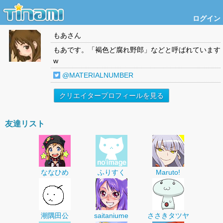
ログイン
もあ
さん
もあです。「褐色ど腐れ野郎」などと呼ばれています
w
@MATERIALNUMBER
クリエイタープロフィールを見る
友達リスト
ななひめ
ふりすく
Maruto!
潮隅田公
saitaniume
ささきタツヤ