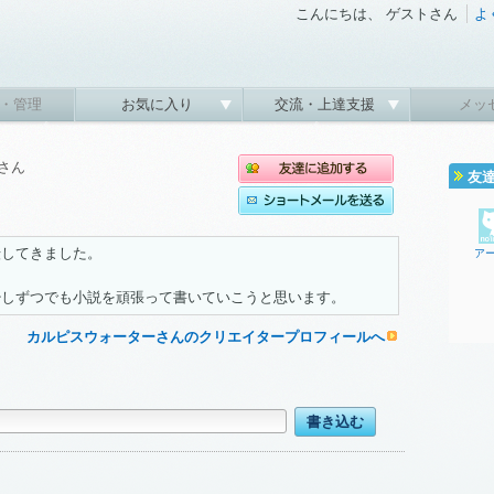
こんにちは、 ゲストさん
よ
・管理
お気に入り
交流・上達支援
メッ
さん
友
転してきました。
ア
少しずつでも小説を頑張って書いていこうと思います。
カルピスウォーターさんのクリエイタープロフィールへ