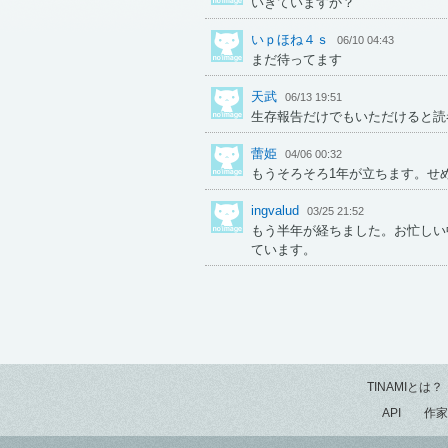
いきていますか？
いｐほね４ｓ
06/10 04:43
まだ待ってます
天武
06/13 19:51
生存報告だけでもいただけると読
蕾姫
04/06 00:32
もうそろそろ1年が立ちます。せ
ingvalud
03/25 21:52
もう半年が経ちました。お忙しい
ています。
TINAMIとは？
API
作家