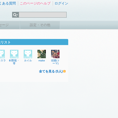
くある質問
このページのヘルプ
ログイン
セージ
設定・その他
達リスト
ースラ
剣聖龍・
カイル
make
頭翅(ト
零
ーマ)
全てを見る (5人)