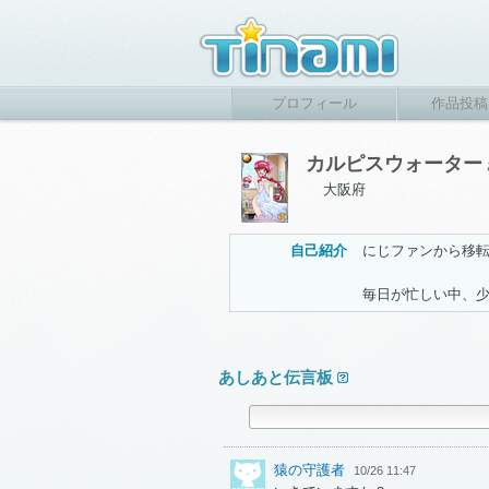
プロフィール
作品投稿
カルピスウォーター
大阪府
自己紹介
にじファンから移
毎日が忙しい中、
あしあと伝言板
猿の守護者
10/26 11:47