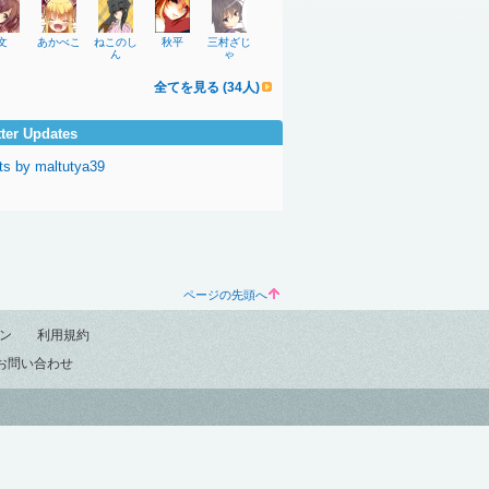
文
あかべこ
ねこのし
秋平
三村ざじ
ん
ゃ
全てを見る (34人)
tter Updates
ts by maltutya39
ページの先頭へ
ン
利用規約
お問い合わせ