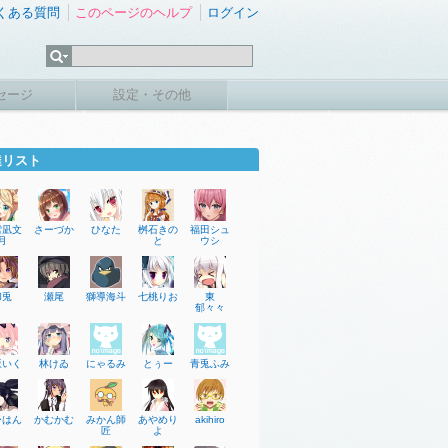
くある質問
このページのヘルプ
ログイン
セージ
設定・その他
達リスト
雪凪文
さーづか
ひなた
桝石きの
福田シュ
月
と
ウシ
和兎
瀬尾
獅導海斗
七桃りお
東
郁々々
坂いく
林けゐ
にゃるみ
とぅー
青兎ふみ
ーはん
かむかむ
みかん師
あやめり
akihiro
匠
よ