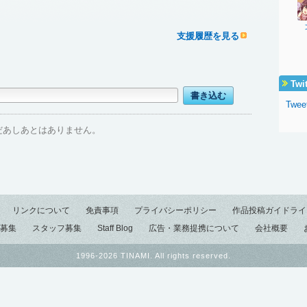
支援履歴を見る
Twi
Twee
だあしあとはありません。
リンクについて
免責事項
プライバシーポリシー
作品投稿ガイドライ
募集
スタッフ募集
Staff Blog
広告・業務提携について
会社概要
1996-2026 TINAMI. All rights reserved.