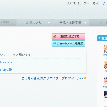
こんにちは、 ゲストさん
よ
・管理
お気に入り
交流・上達支援
メッ
友
描いていこうと思います。
津
.fc2.com/
altutya39
まっちゃさんのクリエイタープロフィールへ
明
つ