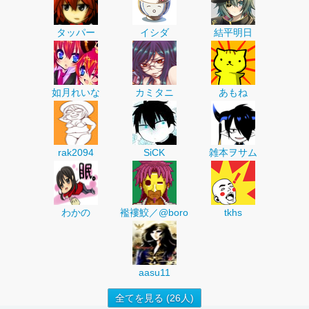
タッパー
イシダ
結平明日
如月れいな
カミタニ
あもね
rak2094
SiCK
雑本ヲサム
わかの
襤褸鮫／@boro
tkhs
aasu11
全てを見る (26人)