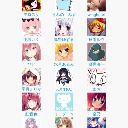
モロスケ
うみの みず
wingheart
明坂いく
狐野ゆずま
秋雨ルウ
ぴと
水月あるみ
獅導海斗
季月えりか
ふむゆん
まお
紅音色
リーダーＮ
空乃