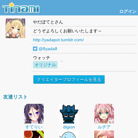
ログイン
やだぽてと
さん
どうぞよろしくお願いいたします～
http://yadapot.tumblr.com/
@8yada8
ウォッチ
オリジナル
クリエイタープロフィールを見る
友達リスト
すてりい
digion
ルヂア