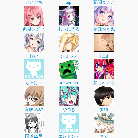
いとぐち
tapi
聡間まこと
此処シグマ
むぅにえる
かぼちゃ兎
れい
ショボン
炬燵
もっけい
arikwa_sat
如月れいな
音咲 みや
やつき
要織
国道12号
エレセンテ
ちぐ