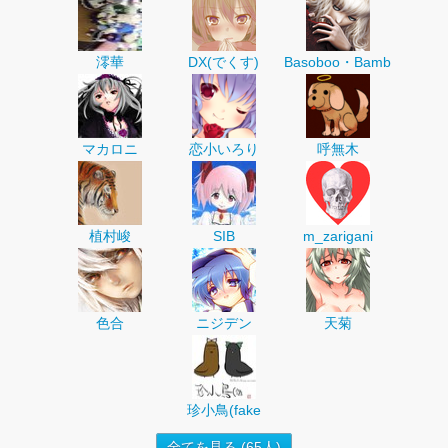
澪華
DX(でくす)
Basoboo・Bamb
マカロニ
恋小いろり
呼無木
植村峻
SIB
m_zarigani
色合
ニジデン
天菊
珍小鳥(fake
全てを見る (65人)