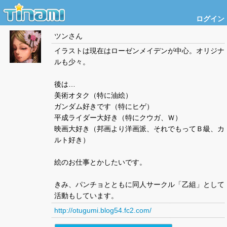
ログイン
ツン
さん
イラストは現在はローゼンメイデンが中心。オリジナ
ルも少々。
後は…
美術オタク（特に油絵）
ガンダム好きです（特にヒゲ）
平成ライダー大好き（特にクウガ、Ｗ）
映画大好き（邦画より洋画派、それでもってＢ級、カ
ルト好き）
絵のお仕事とかしたいです。
きみ、パンチョとともに同人サークル「乙組」として
活動もしています。
http://otugumi.blog54.fc2.com/