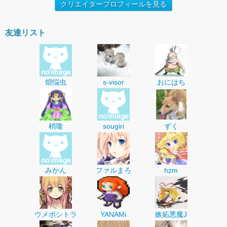
クリエイタープロフィールを見る
友達リスト
煩悩虫
s-visor
おにはち
梢瓏
sougiri
ずく
みかん
ファルまろ
hzm
ウメボシトラ
YANAMi
嫉妬悪魔J