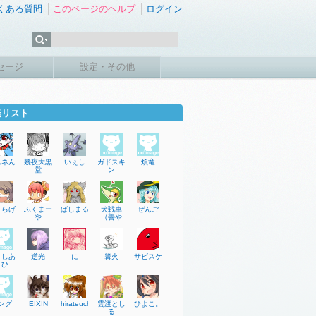
くある質問
このページのヘルプ
ログイン
セージ
設定・その他
達リスト
ムネん
幾夜大黒
いぇし
ガドスキ
煩竜
堂
ン
くらげ
ふくまー
ばしまる
犬戦車
ぜんご
や
（善や
くしあ
逆光
に
篝火
サビスケ
きひ
ング
EIXIN
hirateuchi
雲渡とし
ひよこ。
る