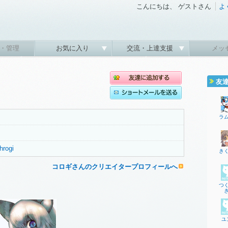
こんにちは、 ゲストさん
よ
・管理
お気に入り
交流・上達支援
メッ
友
ラ
hrogi
き
コロギさんのクリエイタープロフィールへ
つ
ユ