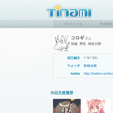
プロフィール
作品投稿
コロギ
さん
36歳 男性 神奈川県
自己紹介
ﾍﾟﾛﾍﾟﾛﾘﾝ
ウォッチ
動物全般
twitter
http://twitter.com/ko
作品支援履歴