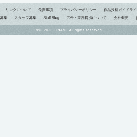
リンクについて
免責事項
プライバシーポリシー
作品投稿ガイドライ
募集
スタッフ募集
Staff Blog
広告・業務提携について
会社概要
1996-2026 TINAMI. All rights reserved.