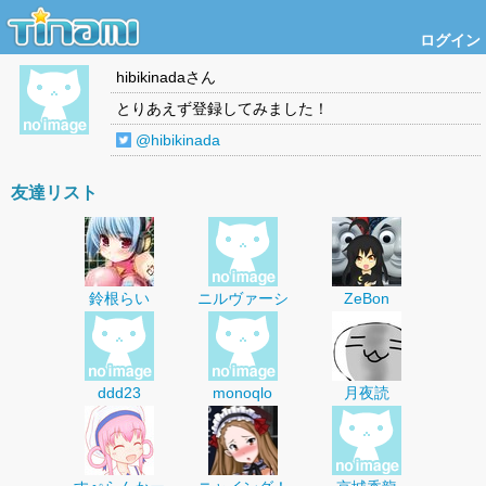
ログイン
hibikinada
さん
とりあえず登録してみました！
@hibikinada
友達リスト
鈴根らい
ニルヴァーシ
ZeBon
ddd23
monoqlo
月夜読