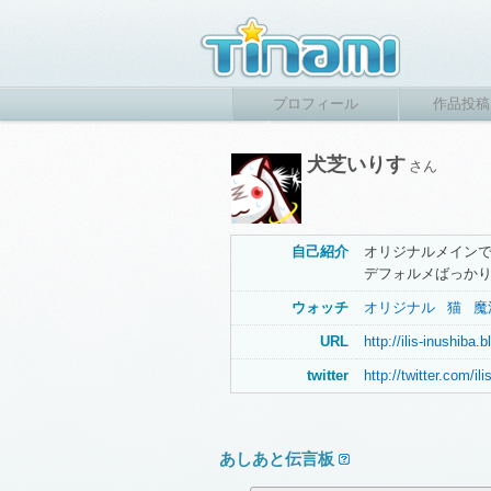
プロフィール
作品投稿
犬芝いりす
さん
自己紹介
オリジナルメイン
デフォルメばっか
ウォッチ
オリジナル
猫
魔
URL
http://ilis-inushiba
twitter
http://twitter.com/il
あしあと伝言板