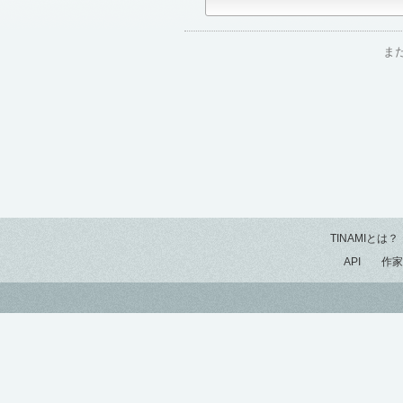
ま
TINAMIとは？
API
作家