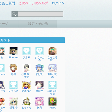
くある質問
このページのヘルプ
ログイン
セージ
設定・その他
達リスト
しお
AlbertAtreide
ひより
すてっぷ
ななころ
る
び
urosu
彩電
小鳥遊
すばた
若谷はじ
すず
め
ズーラ
レグルス
やぎねこ
神咲空
ほにゃら
らタ
くまー
稲塚 春
もっくり
妖月
NIGA
や