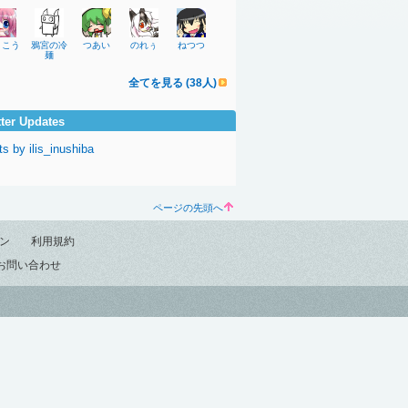
月こう
鴉宮の冷
つあい
のれぅ
ねつつ
麺
全てを見る (38人)
tter Updates
s by ilis_inushiba
ページの先頭へ
ン
利用規約
お問い合わせ