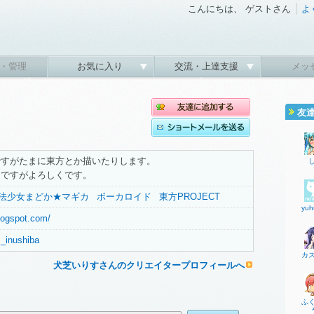
こんにちは、 ゲストさん
よ
・管理
お気に入り
交流・上達支援
メッ
友
ですがたまに東方とか描いたりします。
りですがよろしくです。
法少女まどか★マギカ
ボーカロイド
東方PROJECT
yuh
.blogspot.com/
is_inushiba
カ
犬芝いりすさんのクリエイタープロフィールへ
ふ