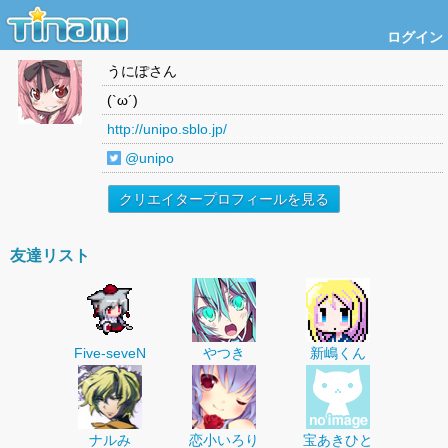
ログイン
うにぽ
さん
(`ω´)
http://unipo.sblo.jp/
@unipo
クリエイタープロフィールを見る
友達リスト
Five-seveN
やつき
新嶋くん
ナルみ
恋小いろり
宝あきひと