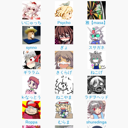
いにゅっち
Psycho
雅【masa】
synno
ぎょ
スサガネ
ギララム
きくらげ
ねこげ
k-なっとう
ねこやま
ラヂヲヘッド
Roppa
むらま
shuredinga