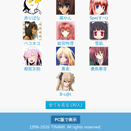
赤りぼな
蔵やん
Spe(すぺ)
ペコネコ
姫宮怜理
雪凪
都賀京助
裏表
桑島黎音
B-c@t
全てを見る (30人)
PC版で表示
1996-2026 TINAMI. All rights reserved.