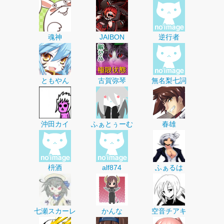
魂神
JAIBON
逆行者
ともやん
古賀弥琴
無名梨七詞
沖田カイ
ふぁとぅーむ
春雄
枡酒
alf874
ふぁるは
七瀬スカーレ
かんな
空音チアキ