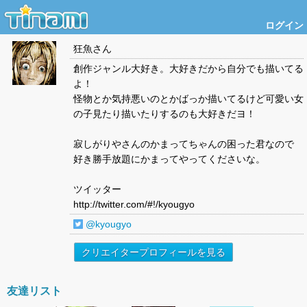
ログイン
狂魚
さん
創作ジャンル大好き。大好きだから自分でも描いてる
よ！
怪物とか気持悪いのとかばっか描いてるけど可愛い女
の子見たり描いたりするのも大好きだヨ！
寂しがりやさんのかまってちゃんの困った君なので
好き勝手放題にかまってやってくださいな。
ツイッター
http://twitter.com/#!/kyougyo
@kyougyo
クリエイタープロフィールを見る
友達リスト