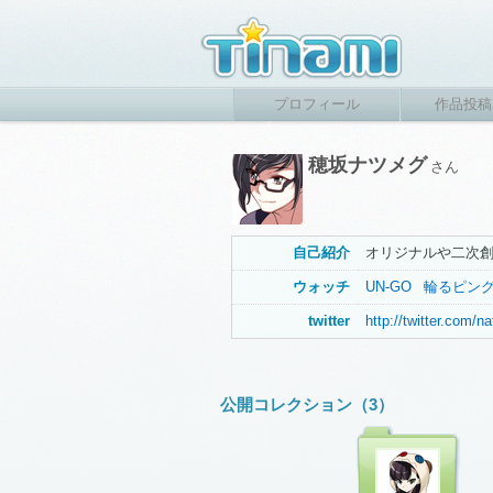
プロフィール
作品投稿
穂坂ナツメグ
さん
自己紹介
オリジナルや二次
ウォッチ
UN-GO
輪るピン
twitter
http://twitter.com/
公開コレクション（3）