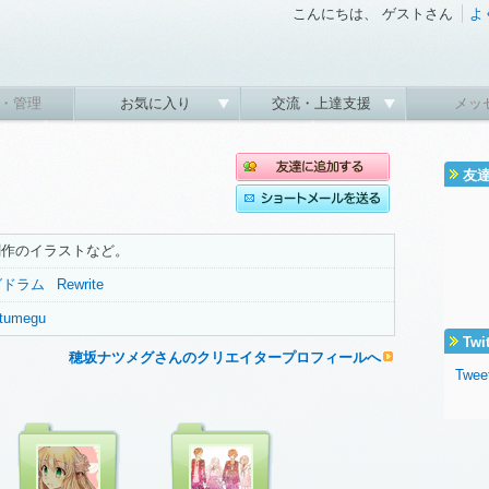
こんにちは、 ゲストさん
よ
・管理
お気に入り
交流・上達支援
メッ
友
創作のイラストなど。
グドラム
Rewrite
natumegu
Twi
穂坂ナツメグさんのクリエイタープロフィールへ
Twee