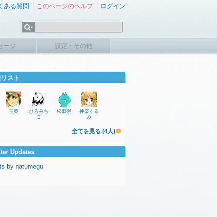
くある質問
このページのヘルプ
ログイン
セージ
設定・その他
達リスト
玉英
ひろみち
松田硯
神楽くる
こ
み
全てを見る (4人)
tter Updates
ts by natumegu