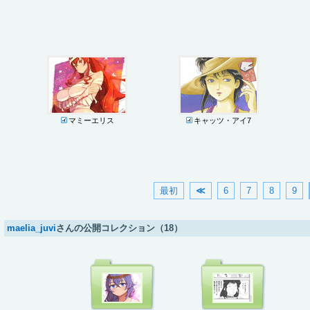
マミーエリス
キャッツ・アイ7
最初
≪
6
7
8
9
maelia_juvi
さんの公開コレクション（18）