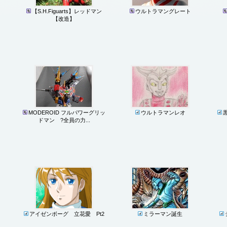
【S.H.Figuarts】レッドマン
ウルトラマングレート
【改造】
MODEROID フルパワーグリッ
ウルトラマンレオ
ドマン ?全員の力...
アイゼンボーグ 立花愛 Pt2
ミラーマン誕生