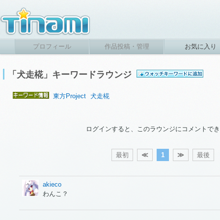
プロフィール
作品投稿・管理
お気に入り
「犬走椛」キーワードラウンジ
東方Project
犬走椛
ログインすると、このラウンジにコメントでき
最初
≪
1
≫
最後
akieco
わんこ？