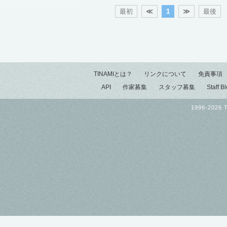
最初
≪
1
≫
最後
TINAMIとは？
リンクについて
免責事項
API
作家募集
スタッフ募集
Staff B
1996-2026 T