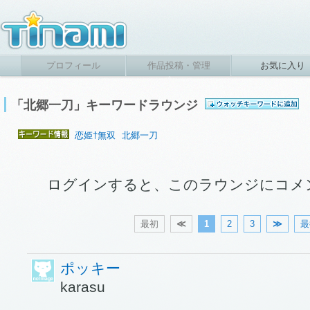
プロフィール
作品投稿・管理
お気に入り
「北郷一刀」キーワードラウンジ
恋姫†無双
北郷一刀
ログインすると、このラウンジにコメ
最初
≪
1
2
3
≫
最
ポッキー
karasu