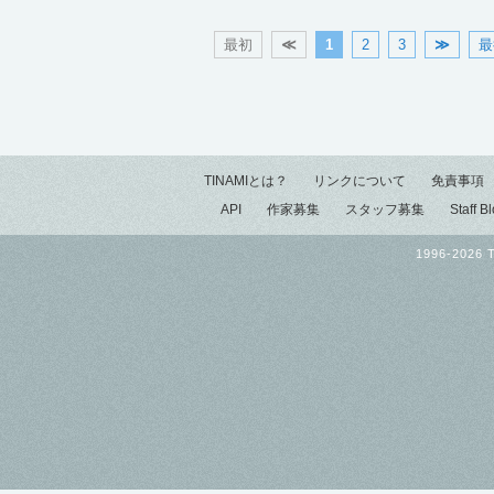
最初
≪
1
2
3
≫
最
TINAMIとは？
リンクについて
免責事項
API
作家募集
スタッフ募集
Staff B
1996-2026 T