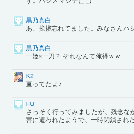
す。ハジメマシテ(_ _)
黒乃真白
あ、挨拶忘れてました。みなさんハ
黒乃真白
一姫×一刀？ それなんて俺得ｗｗ
K2
直ってたよ♪
FU
さっそく行ってみましたが、残念な
害に遭われたようで、一時閉鎖され