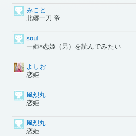
みこと
北郷一刀 帝
soul
一姫×恋姫（男）を読んでみたい
よしお
恋姫
風烈丸
恋姫
風烈丸
恋姫