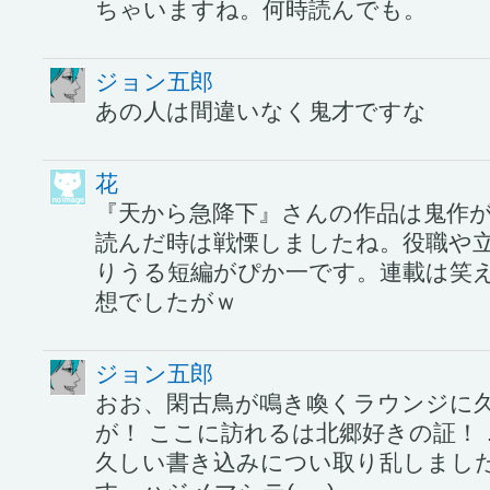
ちゃいますね。何時読んでも。
ジョン五郎
あの人は間違いなく鬼才ですな
花
『天から急降下』さんの作品は鬼作
読んだ時は戦慄しましたね。役職や
りうる短編がぴか一です。連載は笑
想でしたがｗ
ジョン五郎
おお、閑古鳥が鳴き喚くラウンジに
が！ ここに訪れるは北郷好きの証！
久しい書き込みについ取り乱しまし