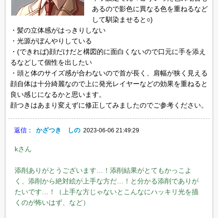
あるので影色に異なる色を重ねるなど
して馴染ませると○)
・髪の立体感がはっきりしない
・光源がぼんやりしている
・(できれば)顔だけだと構図的に面白くないので口元に手を添え
るなどして個性を出したい
・頭と体のサイズ感が合わないので首が長く、肩幅が狭く見える
顔自体は十分綺麗なので上に発光レイヤーなどの効果を重ねると
良い感じになるかと思います。
顔つきはあまり変えずに修正してみましたのでご参考ください。
返信：
かざつき しの
2023-06-06 21:49:29
kさん
添削ありがとうございます…！添削結果がとてもかっこよ
く、添削から絶対絵が上手な方だ…！と分かる添削でありが
たいです…！（上手な方じゃないとこんなにハッキリ光を描
くのが怖いはず、など）