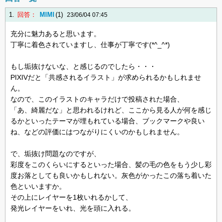
1.
回答：
MIMI
(1)
23/06/04 07:45
充分に魅力あると思います。
丁寧に着色されていますし、仕事が丁寧です(*^_^*)
もし垢抜けないな、と感じるのでしたら・・・
PIXIVだと「共感されるイラスト」が求められるかもしれませ
ん。
なので、このイラストのキャラだけで投稿された場合、
「あ、綺麗だな」と思われるけれど、ここから見る人が何を感じ
るかといったテーマが埋もれている場合、ブックマークや良い
ね、などの評価にはつながりにくいのかもしれません。
で、垢抜け問題なのですが、
彩度をこのくらいにするといった場合、髪の毛の色をもう少し彩
度お落としても良いかもしれない。灰色がかったこの落ち着いた
色といいますか。
その上にレイヤーを1枚いれるかして、
発光レイヤーをいれ、光を頭に入れる。