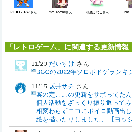
RTHEGURA3
さん
mm_nomad
さん
桃色こねこ
さん
hasu
「レトロゲーム」に関連する更新情報
11/20
だいすけ
さん
BGGの2022年ソロボドゲランキ
11/15
坂井サチ
さん
案の定ここの更新をサボってたんで
個人活動をざっくり振り返ってみ
相変わらずニコにボイロ動画出し
絵を描いたりしました。 【ヨッ