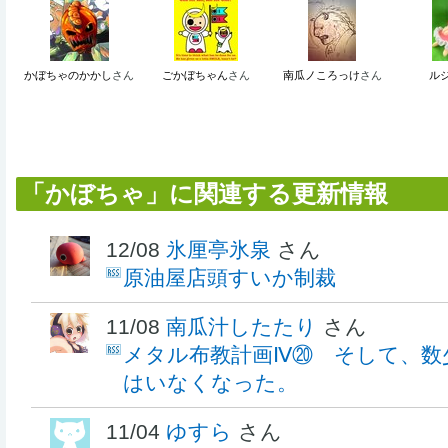
かぼちゃのかかし
さん
ごかぼちゃん
さん
南瓜ノころっけ
さん
ル
「かぼちゃ」に関連する更新情報
12/08
氷厘亭氷泉
さん
原油屋店頭すいか制裁
11/08
南瓜汁したたり
さん
メタル布教計画Ⅳ⑳ そして、数
はいなくなった。
11/04
ゆすら
さん