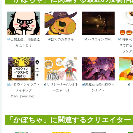
山梨土産、田舎煮込
ぼくのカタヌキ
ハロウィン 2025
簡単♪
みほうとう
スで作る
ランタン(
ハロウィンイラスト
リリシーナ+イルミネ
悪魔たちのハロウィ
メイキング
ーニャ 01
ンナイト
2025（youtube）
「かぼちゃ」に関連するクリエイター (1