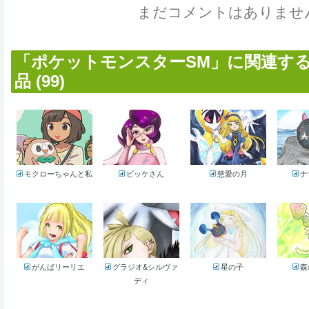
まだコメントはありませ
「ポケットモンスターSM」に関連す
品 (99)
モクローちゃんと私
ビッケさん
慈愛の月
ナ
がんばリーリエ
グラジオ&シルヴァ
星の子
森
ディ