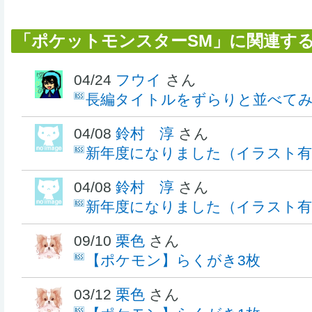
「ポケットモンスターSM」に関連す
04/24
フウイ
さん
長編タイトルをずらりと並べて
04/08
鈴村 淳
さん
新年度になりました（イラスト有
04/08
鈴村 淳
さん
新年度になりました（イラスト有
09/10
栗色
さん
【ポケモン】らくがき3枚
03/12
栗色
さん