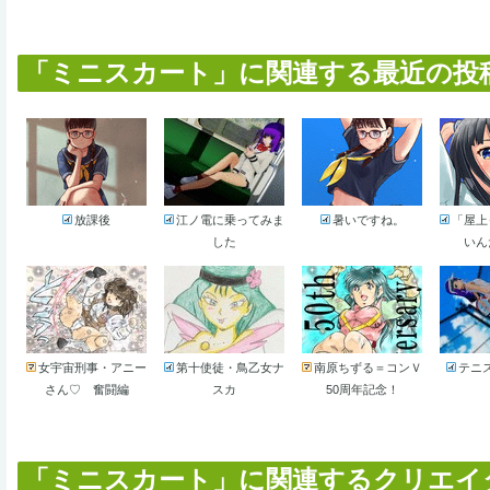
「ミニスカート」に関連する最近の投稿作品
放課後
江ノ電に乗ってみま
暑いですね。
「屋上
した
いん
女宇宙刑事・アニー
第十使徒・鳥乙女ナ
南原ちずる＝コンＶ
テニ
さん♡ 奮闘編
スカ
50周年記念！
「ミニスカート」に関連するクリエイター