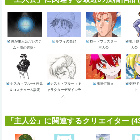
俺が主人公だシステ
ルフィの笑顔
ロードブラスター
地下鉄
ム～魂の選択～
主人公
人公
ナスカ・ブルー/ 外見
ナスカ・ブルー（キ
浅垣灯悟ォ
剣神ド
＆コスチューム設定
ャラクターデザインラ
ト
フ）
「主人公」に関連するクリエイター (43