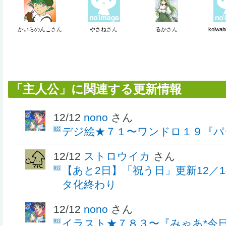
かいらのんこ
さん
やさね
さん
るか
さん
koiwai
「主人公」に関連する更新情報
12/12
nono
さん
デジ絵★７１〜ワンドロ１９『パ
12/12
ストロウイカ
さん
【あと2日】「祝う日」更新12／
タ化終わり
12/12
nono
さん
イラスト★７８３〜『みゃあ*今