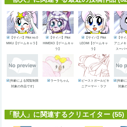
【サイバ】Pilot no.0
【サイバ】Pilot
【サイバ】Pilot
【サイ
MIKU【ゲームキャラ】
HIMEKO【ゲームキャ
LEOMI【ゲームキャ
アニメキ
ラ】
ラ】
スーパ
[年齢による閲覧制限
ラーラちゃん
ビーストガールビキ
[年齢
対象の作品です]
ニアーマー・ラフ
対象の
「獣人」に関連するクリエイター (55)