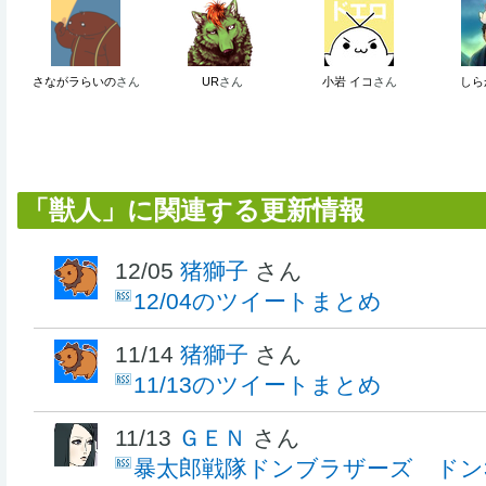
さながラらいの
さん
UR
さん
小岩 イコ
さん
しら
「獣人」に関連する更新情報
12/05
猪獅子
さん
12/04のツイートまとめ
11/14
猪獅子
さん
11/13のツイートまとめ
11/13
ＧＥＮ
さん
暴太郎戦隊ドンブラザーズ ドン