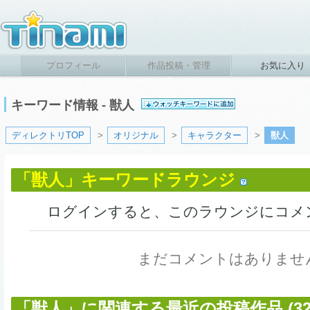
プロフィール
作品投稿・管理
お気に入り
キーワード情報 - 獣人
ディレクトリTOP
>
オリジナル
>
キャラクター
>
獣人
「獣人」キーワードラウンジ
ログインすると、このラウンジにコメ
まだコメントはありませ
「獣人」に関連する最近の投稿作品 (329