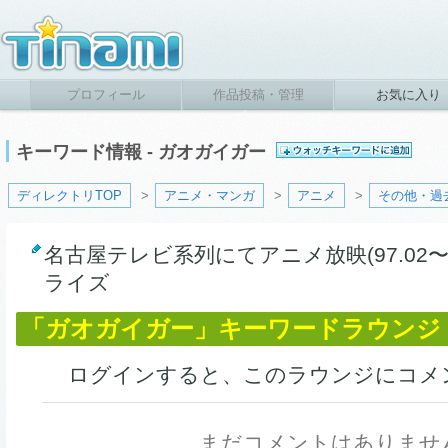
プロフィール
作品投稿・管理
お気に入り
キーワード情報 - ガオガイガー
ディレクトリTOP
>
アニメ・マンガ
>
アニメ
>
その他・過
名古屋テレビ系列にてアニメ放映(97.02〜9
ライズ
「ガオガイガー」キーワードラウンジ
ログインすると、このラウンジにコメ
まだコメントはありませ