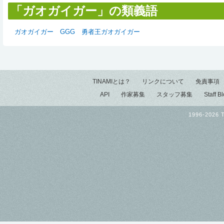
「ガオガイガー」の類義語
ガオガイガー
GGG
勇者王ガオガイガー
TINAMIとは？
リンクについて
免責事項
API
作家募集
スタッフ募集
Staff B
1996-2026 T