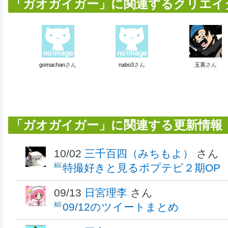
「ガオガイガー」に関連するクリエイター
gomachan
さん
nabo3
さん
玉英
さん
「ガオガイガー」に関連する更新情報
10/02
三千百四（みちもよ）
さん
特撮好きと見るポプテピ２期OP
09/13
日宮理李
さん
09/12のツイートまとめ