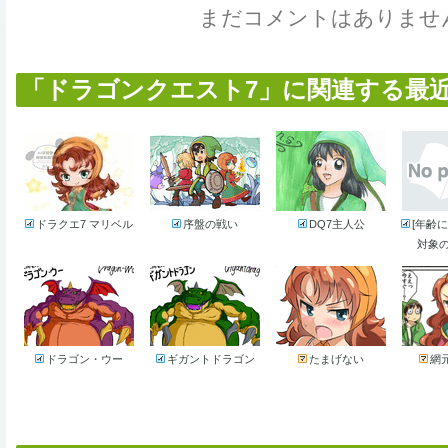
まだコメントはありませ
「ドラゴンクエスト7」に関連する最近の
ドラクエ7 マリベル
序盤の戦い
DQ7主人公
[年齢
対象の
ドラゴン・ウー
ギガントドラゴン
たまげない
網