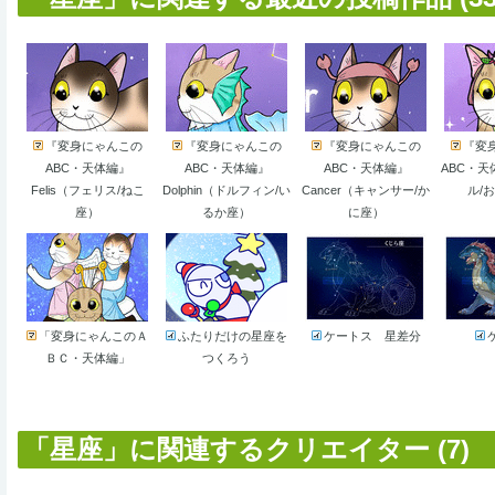
『変身にゃんこの
『変身にゃんこの
『変身にゃんこの
『変
ABC・天体編』
ABC・天体編』
ABC・天体編』
ABC・天
Felis（フェリス/ねこ
Dolphin（ドルフィン/い
Cancer（キャンサー/か
ル/
座）
るか座）
に座）
「変身にゃんこのＡ
ふたりだけの星座を
ケートス 星差分
ＢＣ・天体編」
つくろう
「星座」に関連するクリエイター (7)