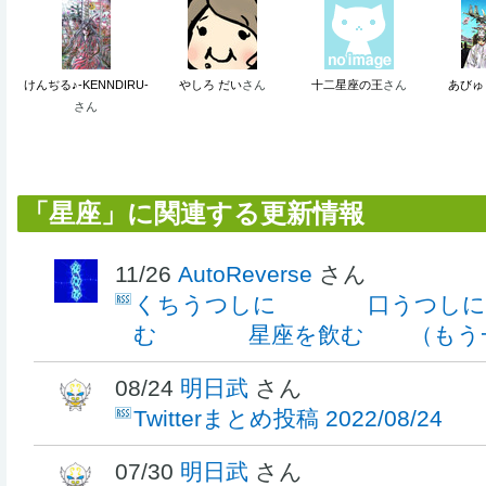
けんぢる♪-KENNDIRU-
やしろ だい
さん
十二星座の王
さん
あびゅ
さん
「星座」に関連する更新情報
11/26
AutoReverse
さん
くちうつしに 口うつしに
む 星座を飲む （もう一
08/24
明日武
さん
Twitterまとめ投稿 2022/08/24
07/30
明日武
さん