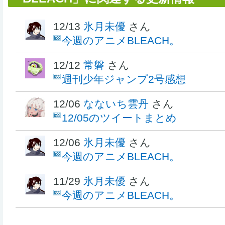
12/13
氷月未優
さん
今週のアニメBLEACH。
12/12
常磐
さん
週刊少年ジャンプ2号感想
12/06
なないち雲丹
さん
12/05のツイートまとめ
12/06
氷月未優
さん
今週のアニメBLEACH。
11/29
氷月未優
さん
今週のアニメBLEACH。