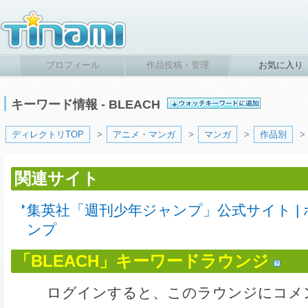
プロフィール
作品投稿・管理
お気に入り
キーワード情報 - BLEACH
ディレクトリTOP
>
アニメ・マンガ
>
マンガ
>
作品別
>
関連サイト
集英社「週刊少年ジャンプ」公式サイト | 
ンプ
「BLEACH」キーワードラウンジ
ログインすると、このラウンジにコメ