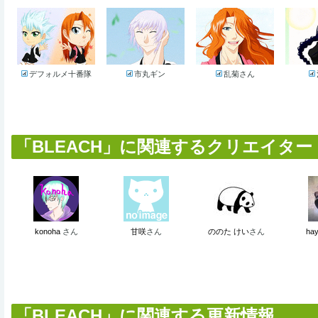
デフォルメ十番隊
市丸ギン
乱菊さん
「BLEACH」に関連するクリエイター (
konoha
さん
甘咲
さん
ののた けい
さん
hay
「BLEACH」に関連する更新情報