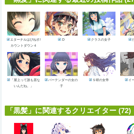
エターナルはぴねす/
:D
クラスの女子
カウントダウン４
「屋上って誰も居な
バーテンダーの女の
Ｓ研の女帝
イ
いんだね。」
子
「黒髪」に関連するクリエイター (72)