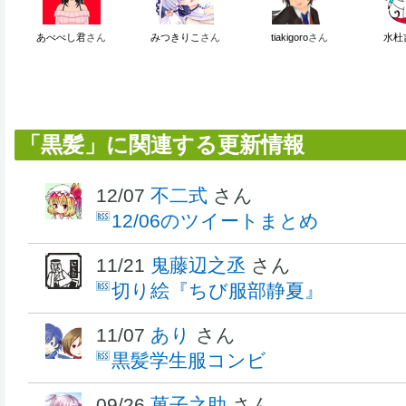
あべべし君
さん
みつきりこ
さん
tiakigoro
さん
水杜
「黒髪」に関連する更新情報
12/07
不二式
さん
12/06のツイートまとめ
11/21
鬼藤辺之丞
さん
切り絵『ちび服部静夏』
11/07
あり
さん
黒髪学生服コンビ
09/26
菓子之助
さん