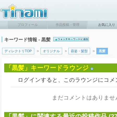
プロフィール
作品投稿・管理
お気に入り
キーワード情報 - 黒髪
ディレクトリTOP
>
オリジナル
>
容姿・髪型
>
黒髪
「黒髪」キーワードラウンジ
ログインすると、このラウンジにコメ
まだコメントはありませ
「黒髪」に関連する最近の投稿作品 (273