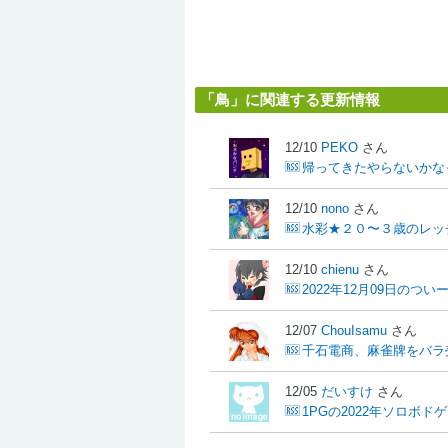
「鳥」に関連する更新情報
12/10
PEKO
さん
帰ってきたやらないかな
12/10
nono
さん
水彩★２０〜３歳のレッ
12/10
chienu
さん
2022年12月09日のつい
12/07
ChouIsamu
さん
千石電商、麻雀牌をバラ
12/05
だいすけ
さん
1PGの2022年ソロボド