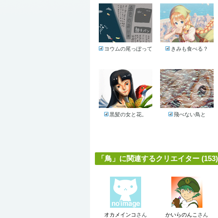
ヨウムの尾っぽって
きみも食べる？
黒髪の女と花。
飛べない鳥と
「鳥」に関連するクリエイター (153)
オカメインコ
さん
かいらのんこ
さん