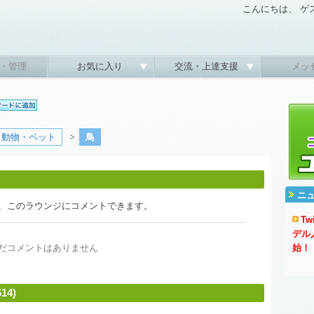
こんにちは、 ゲ
・管理
お気に入り
交流・上達支援
メッ
動物・ペット
>
鳥
ニ
、このラウンジにコメントできます。
T
デル
だコメントはありません
始！
4)