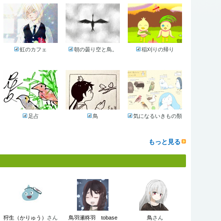
虹のカフェ
朝の曇り空と鳥。
稲刈りの帰り
足占
鳥
気になるいきもの類
もっと見る
狩生（かりゅう）
さん
鳥羽瀬柊羽 tobase
鳥
さん