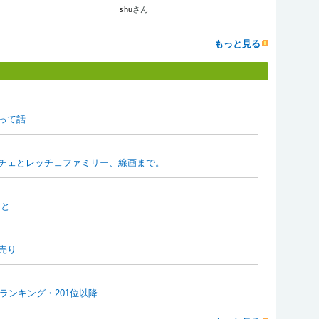
shu
さん
もっと見る
って話
チェとレッチェファミリー、線画まで。
ーと
売り
ゲランキング・201位以降