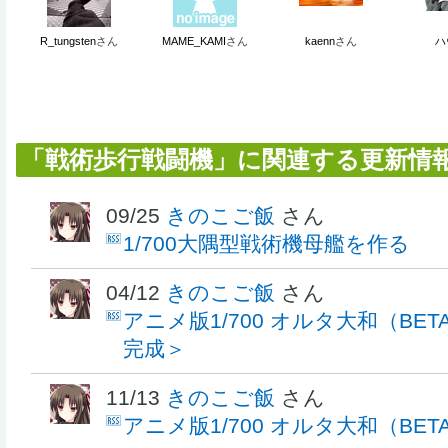
R_tungsten
さん
MAME_KAMI
さん
kaenn
さん
ハ
「戦術歩行戦闘機」に関連する更新情
09/25
きのこご飯
さん
1/700大隅型戦術機母艦を作る
04/12
きのこご飯
さん
アニメ版1/700 オルタ大和（BE
完成＞
11/13
きのこご飯
さん
アニメ版1/700 オルタ大和（BE