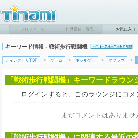
プロフィール
作品投稿・管理
お気に入り
キーワード情報 - 戦術歩行戦闘機
ディレクトリTOP
>
ゲーム
>
ギャルゲー
>
マブラヴ
>
「戦術歩行戦闘機」キーワードラウン
ログインすると、このラウンジにコメ
まだコメントはありませ
「戦術歩行戦闘機」に関連する最近の投稿作