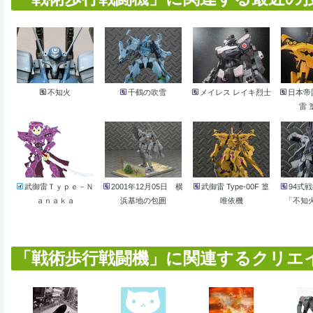
不知火
千鶴の吹雪
メイレス レイキ烈士
日本帝
雷 
武御雷Ｔｙｐｅ－Ｎ
2001年12月05日 横
武御雷 Type-00F 篁
94式
ａｎａｋａ
浜基地の包囲
唯依機
「不知
「戦術歩行戦闘機」に関連するクリエイタ