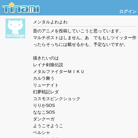
ログイン
メンタルよわよわ
昔のアニメを投稿していこうと思っています。
マルチポストはしません。あ でももしツイッター作
ったらそっちには載せるかも、予定ないですが。
描きたいのは
レイナ剣狼伝説
メタルファイターＭＩＫＵ
カルラ舞う
リューナイト
幻夢戦記レダ
コスモスピンクショック
りりかSOS
ななこSOS
ダンクーガ
ようこそようこ
ペルシャ