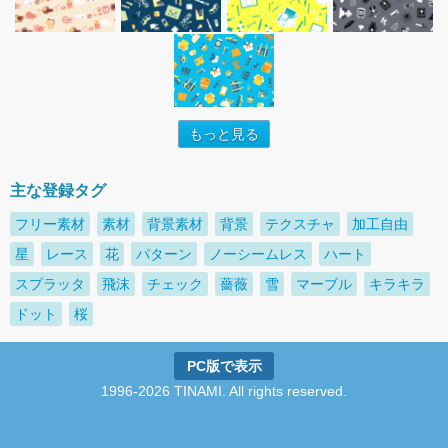
もっと見る
主な登録タグ
フリー素材
素材
背景素材
背景
テクスチャ
加工自由
星
レース
花
パターン
ノーシームレス
ハート
スプラッタ
飛沫
チェック
薔薇
雪
マーブル
キラキラ
ドット
桜
PC版で表示
1996-2026 TINAMI. All rights reserved.