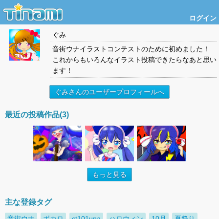
ログイン
ぐみ
音街ウナイラストコンテストのために初めました！
これからもいろんなイラスト投稿できたらなあと思い
ます！
ぐみさんのユーザープロフィールへ
最近の投稿作品(3)
もっと見る
主な登録タグ
音街ウナ
ボカロ
ct101una
ハロウィン
10月
夏祭り