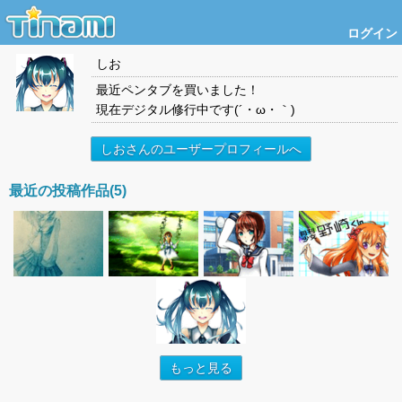
ログイン
しお
最近ペンタブを買いました！
現在デジタル修行中です(´・ω・｀)
しおさんのユーザープロフィールへ
最近の投稿作品(5)
もっと見る