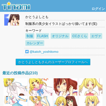
ログイン
かとうよしとも
制服系の美少女イラストばっかり描いてます(笑)
キーワード
制服
FLASH
オリジナル
CCさくら
エヴァ
カレンダー
@katoh_yoshitomo
かとうよしともさんのユーザープロフィールへ
最近の投稿作品(210)