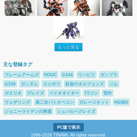
もっと見る
主な登録タグ
フレームアームズ
HGUC
1/144
リハビリ
ガンプラ
1/100
ガンダム
スジボリ
鉄血のオルフェンズ
ジム
ガエリオ
グレイズ
ベイオネイター
T2コン
習作
ウェザリング
第二次バトオペコン
ガレージキット
HGIBO
ジョニーライデンの帰還
シュバルベグレイズ
PC版で表示
1996-2026 TINAMI. All rights reserved.