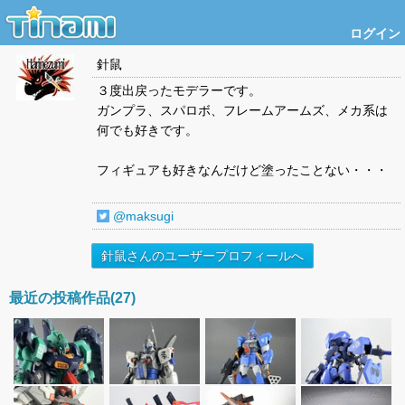
ログイン
針鼠
３度出戻ったモデラーです。
ガンプラ、スパロボ、フレームアームズ、メカ系は
何でも好きです。
フィギュアも好きなんだけど塗ったことない・・・
@maksugi
針鼠さんのユーザープロフィールへ
最近の投稿作品(27)