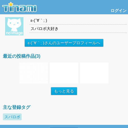
ログイン
ε-(´∀｀; )
スパロボ大好き
ε-(´∀｀; )さんのユーザープロフィールへ
最近の投稿作品(3)
もっと見る
主な登録タグ
スパロボ