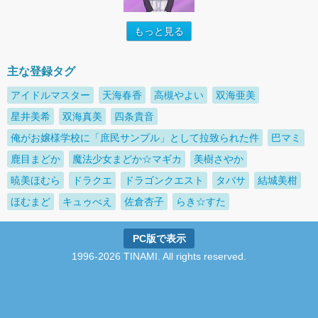
もっと見る
主な登録タグ
アイドルマスター
天海春香
高槻やよい
双海亜美
星井美希
双海真美
四条貴音
俺がお嬢様学校に「庶民サンプル」として拉致られた件
巴マミ
鹿目まどか
魔法少女まどか☆マギカ
美樹さやか
暁美ほむら
ドラクエ
ドラゴンクエスト
タバサ
結城美柑
ほむまど
キュゥべえ
佐倉杏子
らき☆すた
PC版で表示
1996-2026 TINAMI. All rights reserved.