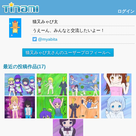
ログイン
猫又みゃび太
うえーん、みんなと交流したいよー！
@myabita
猫又みゃび太さんのユーザープロフィールへ
最近の投稿作品(17)