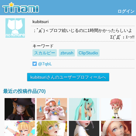
ログイン
kubitsuri
；ﾟдﾟ)＜プロフ絵いじるのに1時間かかったらしいよ
Σ(ﾟДﾟ；ｴｰｯ!!
キーワード
スカルピー
zbrush
ClipStudio
@7qbL
kubitsuriさんのユーザープロフィールへ
最近の投稿作品(70)