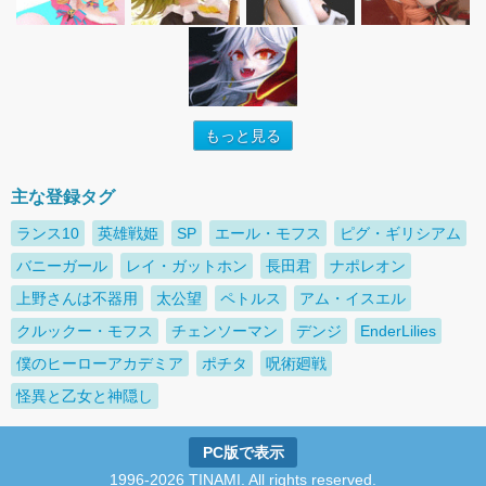
もっと見る
主な登録タグ
ランス10
英雄戦姫
SP
エール・モフス
ピグ・ギリシアム
バニーガール
レイ・ガットホン
長田君
ナポレオン
上野さんは不器用
太公望
ペトルス
アム・イスエル
クルックー・モフス
チェンソーマン
デンジ
EnderLilies
僕のヒーローアカデミア
ポチタ
呪術廻戦
怪異と乙女と神隠し
PC版で表示
1996-2026 TINAMI. All rights reserved.