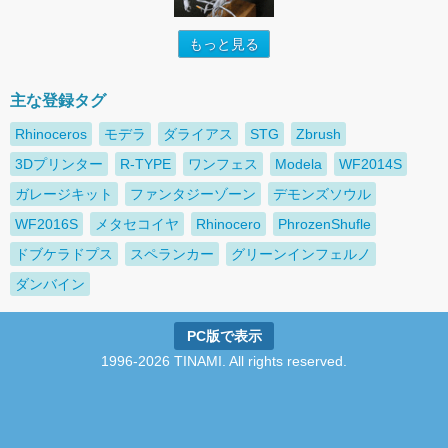
もっと見る
主な登録タグ
Rhinoceros
モデラ
ダライアス
STG
Zbrush
3Dプリンター
R-TYPE
ワンフェス
Modela
WF2014S
ガレージキット
ファンタジーゾーン
デモンズソウル
WF2016S
メタセコイヤ
Rhinocero
PhrozenShufle
ドブケラドプス
スペランカー
グリーンインフェルノ
ダンバイン
PC版で表示
1996-2026 TINAMI. All rights reserved.