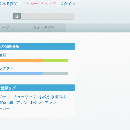
くある質問
このページのヘルプ
ログイン
セージ
設定・その他
品の傾向分析
種別
ラクター
な登録タグ
ジナル
チューリップ
お絵かき掲示板
着物
和
アレン
Dグレ
アレン・
ーカー