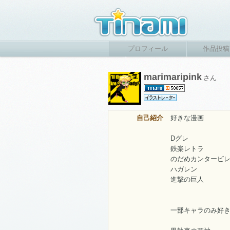
プロフィール
作品投稿
marimaripink
さん
自己紹介
好きな漫画
Dグレ
鉄楽レトラ
のだめカンタービ
ハガレン
進撃の巨人
一部キャラのみ好