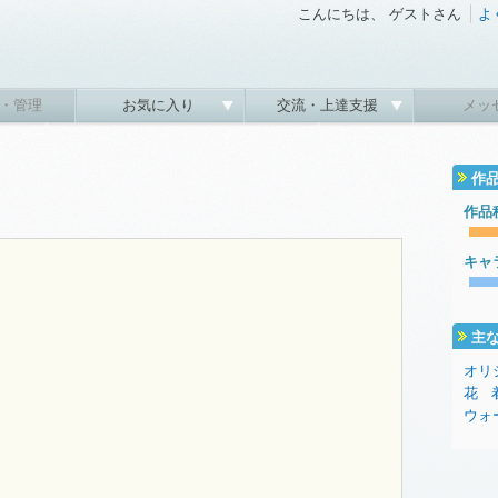
こんにちは、 ゲストさん
よ
・管理
お気に入り
交流・上達支援
メッ
作
作品
キャ
主
レ
オリ
花
ウォ
き