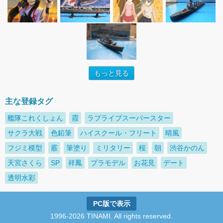
もっと見る
主な登録タグ
艦隊これくしょん
霞
ラブライブスーパースター
サクラ大戦
色鉛筆
ハイスクール・フリート
晴風
フジミ模型
霰
筆塗り
ミリタリー
桜
朝
渋谷かのん
天宮さくら
SP
祥鳳
プラモデル
お花見
デート
透明水彩
PC版で表示
1996-2026 TINAMI. All rights reserved.